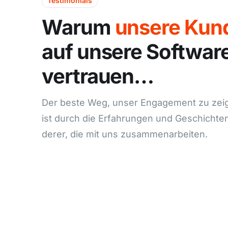
Testimonials
Warum
unsere Kun
auf unsere Softwar
Wellness & Naturresort Reischlhof 
vertrauen…
Hermann Reischl
Der beste Weg, unser Engagement zu zei
Seit wir hello.trakklab nutzen, gehören
ist durch die Erfahrungen und Geschichte
der Vergangenheit an. Unsere Prozesse s
derer, die mit uns zusammenarbeiten.
und wir können uns voll und ganz auf d
konzentrieren: unseren Gästen den bes
zu bieten.