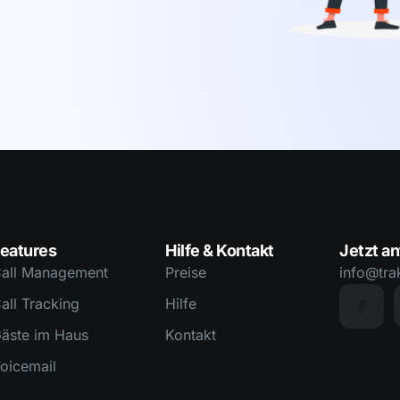
eatures
Hilfe & Kontakt
Jetzt an
all Management
Preise
info@tra
all Tracking
Hilfe
äste im Haus
Kontakt
oicemail