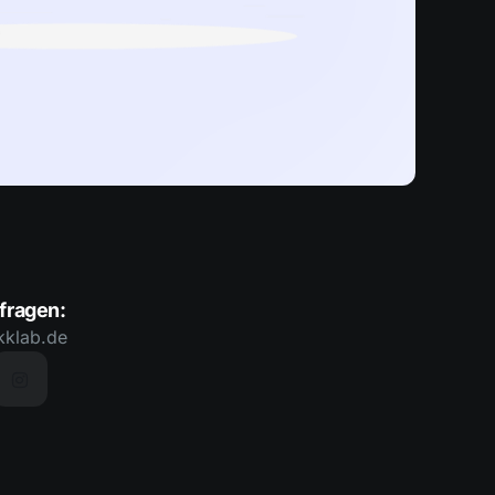
fragen:
kklab.de