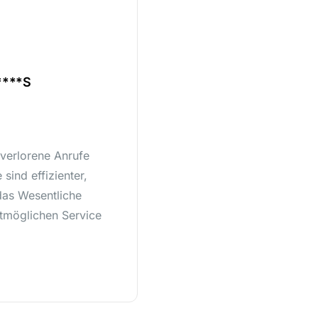
****S
Wellness & Naturresort Reischlhof
Hermann Reischl
 verlorene Anrufe
Seit wir hello.trakklab nutzen, gehöre
sind effizienter,
der Vergangenheit an. Unsere Prozesse 
das Wesentliche
und wir können uns voll und ganz auf
tmöglichen Service
konzentrieren: unseren Gästen den be
zu bieten.