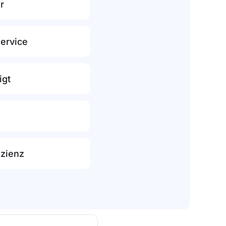
r
ervice
igt
izienz