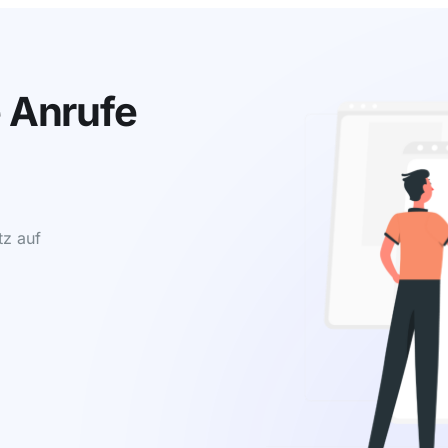
e Anrufe
z auf