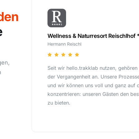
den
e
****S
Wellness & Naturresort Reischlhof 
Hermann Reischl
gen,
 verlorene Anrufe
Seit wir hello.trakklab nutzen, gehören
n
ind effizienter,
der Vergangenheit an. Unsere Prozesse 
as Wesentliche
und wir können uns voll und ganz auf 
tmöglichen Service
konzentrieren: unseren Gästen den bes
zu bieten.