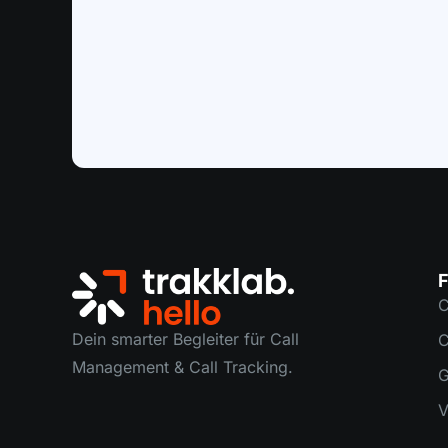
F
C
Dein smarter Begleiter für Call
C
Management & Call Tracking.
G
V