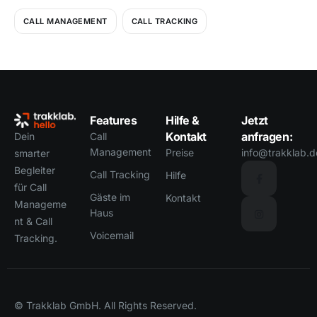
CALL MANAGEMENT
CALL TRACKING
Features
Hilfe &
Jetzt
Kontakt
anfragen:
Call
Dein
Management
Preise
info@trakklab.d
smarter
Begleiter
Call Tracking
Hilfe
für Call
Gäste im
Kontakt
Manageme
Haus
nt & Call
Voicemail
Tracking.
© Trakklab GmbH. All Rights Reserved.